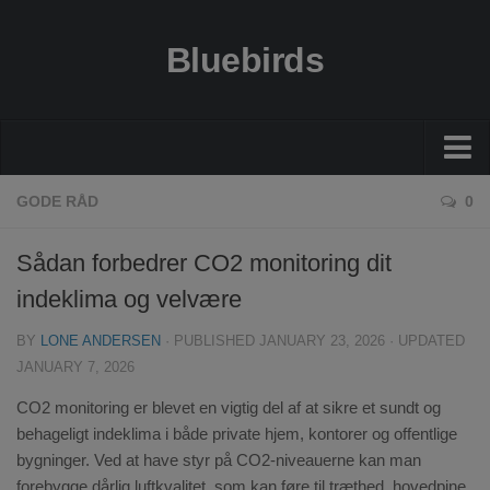
Bluebirds
Økonomi
GODE RÅD
0
Gode råd
Sådan forbedrer CO2 monitoring dit
Guides
indeklima og velvære
Bolig
BY
LONE ANDERSEN
· PUBLISHED
JANUARY 23, 2026
· UPDATED
Sundhed
JANUARY 7, 2026
Rejser
CO2 monitoring er blevet en vigtig del af at sikre et sundt og
behageligt indeklima i både private hjem, kontorer og offentlige
bygninger. Ved at have styr på CO2-niveauerne kan man
forebygge dårlig luftkvalitet, som kan føre til træthed, hovedpine