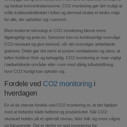
og nedsat koncentrationsevne. CO2 monitoring gør det muligt at
måle kuldioxidindholdet i luften og dermed skabe et bedre miljø
for alle, der opholder sig i rummet.
Med moderne teknologi er CO2 monitoring blevet mere
tilgængeligt og præcist. Sensorer kan nu kontinuerligt overvåge
CO2-niveauet og give besked, når det overstiger anbefalede
grænser. Dette gør det nemt at justere ventilationen og sikre, at
luften forbliver frisk og behagelig. CO2 monitoring er især vigtigt
i tætbefolkede områder eller i rum med dårlig luftudskiftning,
hvor CO2 hurtigt kan ophobe sig.
Fordele ved
CO2 monitoring
i
hverdagen
En af de største fordele ved CO2 monitoring er, at det hjælper
med at forbedre både helbred og produktivitet. Når CO2-
niveauet holdes på et optimalt niveau, føler folk sig mere vågne
og fokuserede. Det er derfor en god investering for