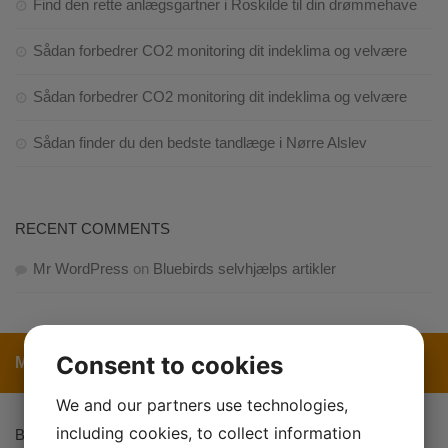
Find den rette anlægsgartner i Roskilde til din drømmehave
Sådan forbedrer CO2 monitoring dit indeklima og velvære
Sådan forbedrer CO2 monitoring dit indeklima og velvære
Sådan finder du den bedste tandlæge i Nørre Alslev
RECENT COMMENTS
Mr WordPress
on
Bluebirds selvhjælps artikler
Consent to cookies
MORE
We and our partners use technologies,
including cookies, to collect information
BLUEBIRDS