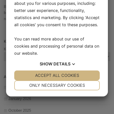
about you for various purposes, including:
Bluebird er en blog, hvor du kan finde indlæg om bl.a. økonomi,
better user experience, functionality,
bolig, sundhed og elektronik. Vores mål med siden er, at skabe
statistics and marketing. By clicking 'Accept
noget interesse omkring de ovenstående emner.
all cookies' you consent to these purposes.
You can read more about our use of
KATEGORIER
cookies and processing of personal data on
Kategorier
our website.
SHOW
DETAILS
YES
ACCEPT ALL COOKIES
NO
YES
NO
ARCHIVES
NECESSARY
PREFERENCES
ONLY NECESSARY COOKIES
May 2026
YES
NO
YES
NO
January 2026
MARKETING
STATISTICS
October 2025