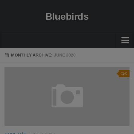
Bluebirds
Økonomi
MONTHLY ARCHIVE:
JUNE 2020
Gode råd
0
Guides
Bolig
Sundhed
Rejser