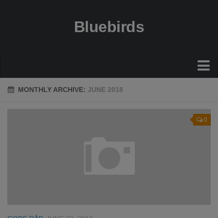
Bluebirds
Økonomi
MONTHLY ARCHIVE:
JUNE 2018
Gode råd
0
Guides
Bolig
Sundhed
Rejser