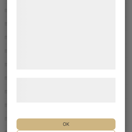
bedre brugeroplevelse, funktionalitet,
January 2024
statistik og marketing. Disse oplysninger
December 2023
kan blive delt med annoncerings- og
analysepartnere, som kan kombinere dem
November 2023
med data, du tidligere har givet dem eller
de har indsamlet gennem din brug af deres
September 2023
tjenester. Ved at klikke på 'OK' giver du
March 2023
samtykke til disse formål.
February 2023
Læs mere om vores brug af cookies og
behandling af persondata på vores
January 2023
hjemmeside.
December 2022
November 2022
OK
October 2022