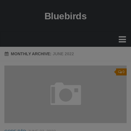
Bluebirds
Økonomi
MONTHLY ARCHIVE:
JUNE 2022
Gode råd
0
Guides
Bolig
Sundhed
Rejser