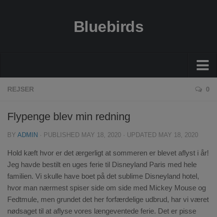
Bluebirds
Økonomi
REJSER
0
Gode råd
Flypenge blev min redning
Guides
BY
ADMIN
· PUBLISHED
MAY 18, 2020
· UPDATED
MAY 18, 2020
Bolig
Hold kæft hvor er det ærgerligt at sommeren er blevet aflyst i år!
Sundhed
Jeg havde bestilt en uges ferie til Disneyland Paris med hele
familien. Vi skulle have boet på det sublime Disneyland hotel,
Rejser
hvor man nærmest spiser side om side med Mickey Mouse og
Fedtmule, men grundet det her forfærdelige udbrud, har vi været
nødsaget til at aflyse vores længeventede ferie. Det er pisse