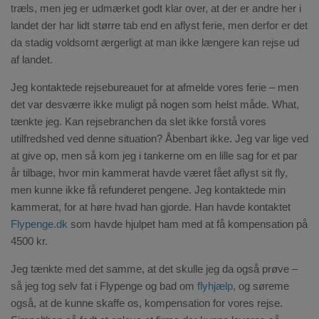
træls, men jeg er udmærket godt klar over, at der er andre her i
landet der har lidt større tab end en aflyst ferie, men derfor er det
da stadig voldsomt ærgerligt at man ikke længere kan rejse ud
af landet.
Jeg kontaktede rejsebureauet for at afmelde vores ferie – men
det var desværre ikke muligt på nogen som helst måde. What,
tænkte jeg. Kan rejsebranchen da slet ikke forstå vores
utilfredshed ved denne situation? Åbenbart ikke. Jeg var lige ved
at give op, men så kom jeg i tankerne om en lille sag for et par
år tilbage, hvor min kammerat havde været fået aflyst sit fly,
men kunne ikke få refunderet pengene. Jeg kontaktede min
kammerat, for at høre hvad han gjorde. Han havde kontaktet
Flypenge.dk
som havde hjulpet ham med at få kompensation på
4500 kr.
Jeg tænkte med det samme, at det skulle jeg da også prøve –
så jeg tog selv fat i Flypenge og bad om
flyhjælp
, og søreme
også, at de kunne skaffe os, kompensation for vores rejse.