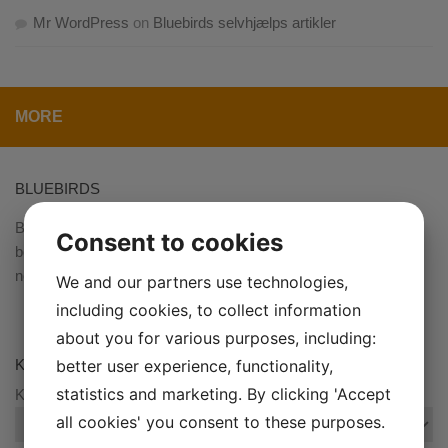
Mr WordPress
on
Bluebirds selvhjælps artikler
MORE
BLUEBIRDS
Bluebird er en blog, hvor du kan finde indlæg om bl.a. økonomi,
Consent to cookies
bolig, sundhed og elektronik. Vores mål med siden er, at skabe
noget interesse omkring de ovenstående emner.
We and our partners use technologies,
including cookies, to collect information
about you for various purposes, including:
better user experience, functionality,
KATEGORIER
statistics and marketing. By clicking 'Accept
Kategorier
all cookies' you consent to these purposes.