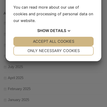
You can read more about our use of
ARCHIVES
cookies and processing of personal data on
our website.
May 2026
SHOW
DETAILS
January 2026
YES
ACCEPT ALL COOKIES
NO
YES
NO
October 2025
NECESSARY
PREFERENCES
ONLY NECESSARY COOKIES
August 2025
YES
NO
YES
NO
MARKETING
STATISTICS
July 2025
April 2025
February 2025
January 2025